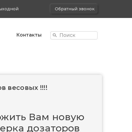
 выходной
Обратный звонок
Контакты
 весовых !!!!
ожить Вам новую
верка дозаторов